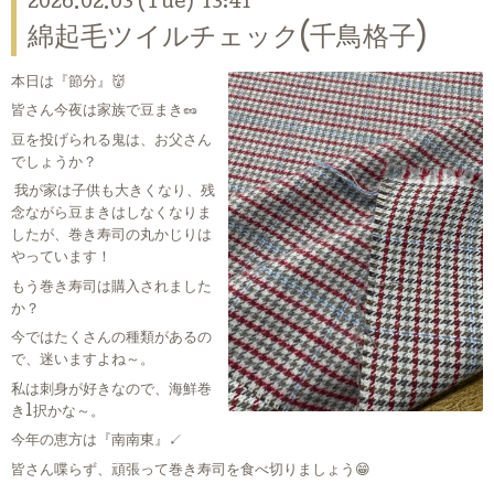
2026.02.03 (Tue) 13:41
綿起毛ツイルチェック(千鳥格子)
本日は『節分』👹
皆さん今夜は家族で豆まき🥜
豆を投げられる鬼は、お父さん
でしょうか？
我が家は子供も大きくなり、残
念ながら豆まきはしなくなりま
したが、巻き寿司の丸かじりは
やっています！
もう巻き寿司は購入されました
か？
今ではたくさんの種類があるの
で、迷いますよね～。
私は刺身が好きなので、海鮮巻
き1択かな～。
今年の恵方は『南南東』↙️
皆さん喋らず、頑張って巻き寿司を食べ切りましょう😁