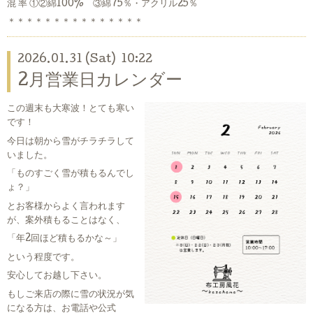
混 率 ①②綿100% ③綿75％・アクリル25％
＊＊＊＊＊＊＊＊＊＊＊＊＊＊＊
2026.01.31 (Sat) 10:22
2月営業日カレンダー
この週末も大寒波！とても寒い
です！
今日は朝から雪がチラチラして
いました。
「ものすごく雪が積もるんでし
ょ？」
とお客様からよく言われます
が、案外積もることはなく、
「年2回ほど積もるかな～」
という程度です。
安心してお越し下さい。
もしご来店の際に雪の状況が気
になる方は、お電話や公式