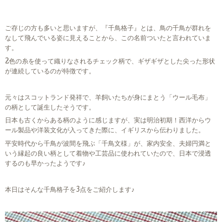
ご存じの方も多いと思いますが、『千鳥格子』とは、鳥の千鳥が群れを
なして飛んでいる姿に見えることから、この名前ついたと言われていま
す。
2色の糸を使って織りなされるチェック柄で、ギザギザとした尖った形状
が連続しているのが特徴です。
元々はスコットランド発祥で、羊飼いたちが身にまとう「ウール毛布」
の柄として誕生したそうです。
日本も古くからある柄のように感じますが、実は明治初期！西洋からウ
ール製品や洋装文化が入ってきた際に、イギリスから伝わりました。
平安時代から千鳥が波間を飛ぶ「千鳥文様」が、家内安全、夫婦円満と
いう縁起の良い柄として着物や工芸品に使われていたので、日本で浸透
するのも早かったようです♪
本日はそんな千鳥格子を3点をご紹介します♪