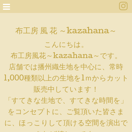
布工房 風 花 ～kazahana～
こんにちは。
布工房風花～kazahana～です。
店舗では播州織生地を中心に、常時
1,000種類以上の生地を1ｍからカット
販売中しています！
「すてきな生地で、すてきな時間を」
をコンセプトに、ご覧頂いた皆さま
に、ほっこりして頂ける空間を演出で