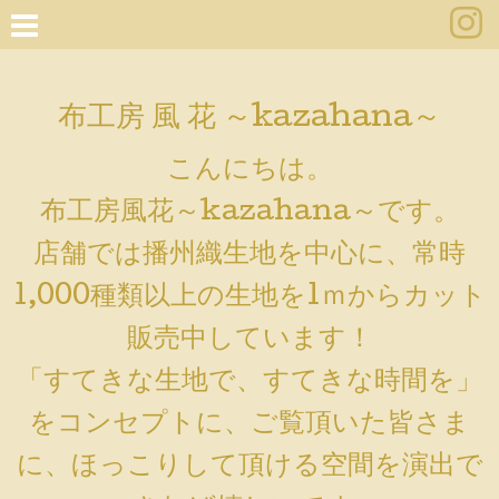
布工房 風 花 ～kazahana～
こんにちは。
布工房風花～kazahana～です。
店舗では播州織生地を中心に、常時
1,000種類以上の生地を1ｍからカット
販売中しています！
「すてきな生地で、すてきな時間を」
をコンセプトに、ご覧頂いた皆さま
に、ほっこりして頂ける空間を演出で