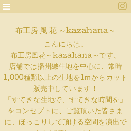
布工房 風 花 ～kazahana～
こんにちは。
布工房風花～kazahana～です。
店舗では播州織生地を中心に、常時
1,000種類以上の生地を1ｍからカット
販売中しています！
「すてきな生地で、すてきな時間を」
をコンセプトに、ご覧頂いた皆さま
に、ほっこりして頂ける空間を演出で