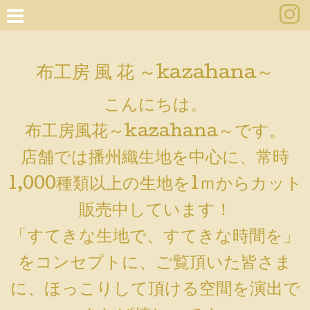
布工房 風 花 ～kazahana～
こんにちは。
布工房風花～kazahana～です。
店舗では播州織生地を中心に、常時
1,000種類以上の生地を1ｍからカット
販売中しています！
「すてきな生地で、すてきな時間を」
をコンセプトに、ご覧頂いた皆さま
に、ほっこりして頂ける空間を演出で