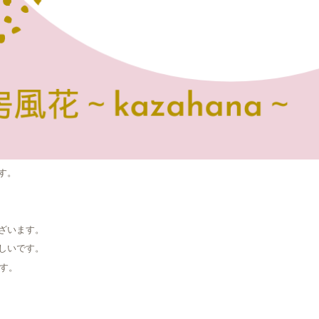
す。
ざいます。
しいです。
ます。