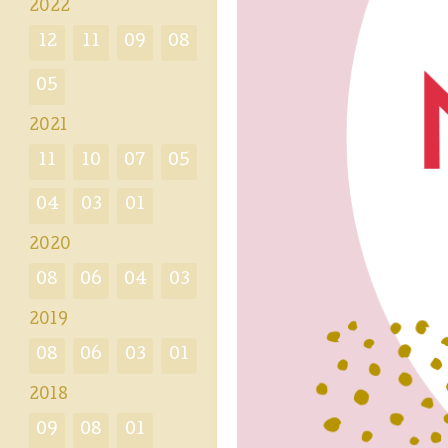
2022
12
11
09
08
05
2021
11
10
07
05
04
03
01
2020
08
06
04
03
2019
08
06
03
01
2018
09
08
01