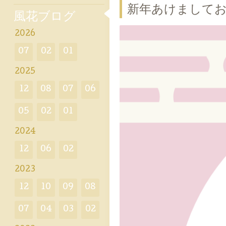
新年あけまして
風花ブログ
2026
07
02
01
2025
12
08
07
06
05
02
01
2024
12
06
02
2023
12
10
09
08
07
04
03
02