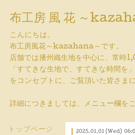
布工房 風 花 ～kazah
こんにちは。
布工房風花～kazahana～です。
店舗では播州織生地を中心に、常時1,
「すてきな生地で、すてきな時間を
をコンセプトに、ご覧頂いた皆さまに
詳細につきましては、メニュー欄をご覧
トップページ
2025.01.01 (Wed) 06: