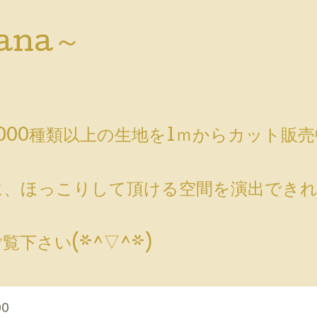
ana～
000種類以上の生地を1ｍからカット販
」
、ほっこりして頂ける空間を演出できれ
下さい(*^▽^*)
00