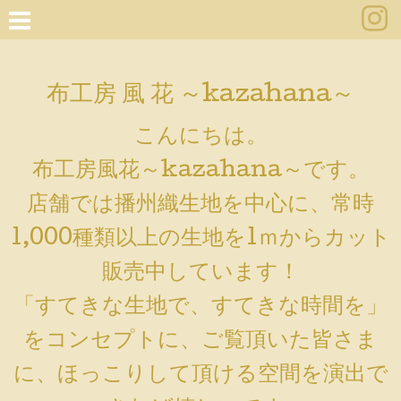
布工房 風 花 ～kazahana～
こんにちは。
布工房風花～kazahana～です。
店舗では播州織生地を中心に、常時
1,000種類以上の生地を1ｍからカット
販売中しています！
「すてきな生地で、すてきな時間を」
をコンセプトに、ご覧頂いた皆さま
に、ほっこりして頂ける空間を演出で