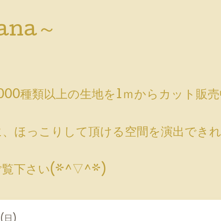
ana～
000種類以上の生地を1ｍからカット販
」
、ほっこりして頂ける空間を演出できれ
下さい(*^▽^*)
 (日)