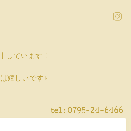
売中しています！
ば嬉しいです♪
tel :
0795-24-6466