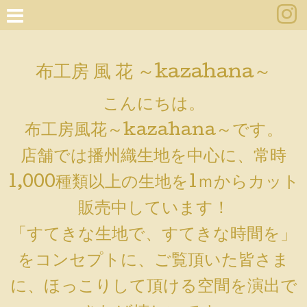
布工房 風 花 ～kazahana～
こんにちは。
布工房風花～kazahana～です。
店舗では播州織生地を中心に、常時
1,000種類以上の生地を1ｍからカット
販売中しています！
「すてきな生地で、すてきな時間を」
をコンセプトに、ご覧頂いた皆さま
に、ほっこりして頂ける空間を演出で