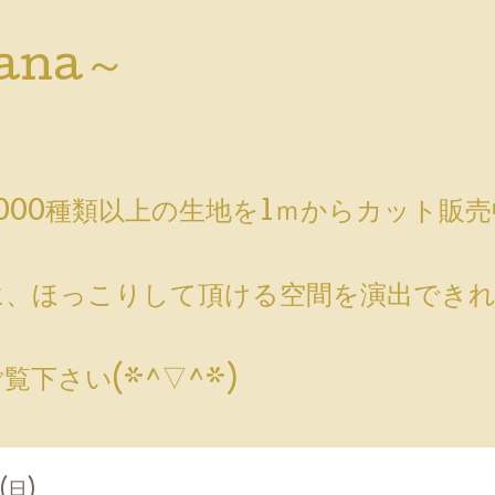
ana～
000種類以上の生地を1ｍからカット販
」
、ほっこりして頂ける空間を演出できれ
下さい(*^▽^*)
 (日)