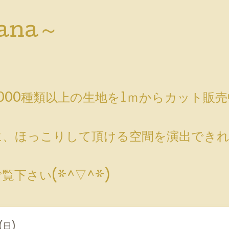
ana～
000種類以上の生地を1ｍからカット販
」
、ほっこりして頂ける空間を演出できれ
下さい(*^▽^*)
(日)