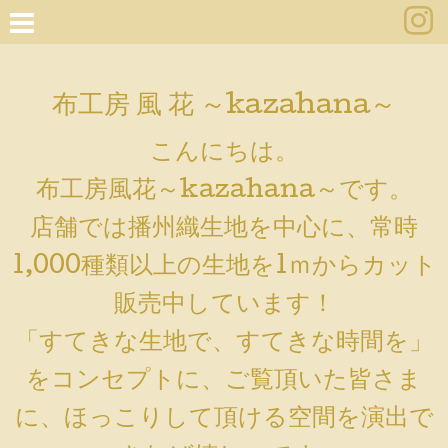
布工房 風 花 ～kazahana～
こんにちは。
布工房風花～kazahana～です。
店舗では播州織生地を中心に、常時
1,000種類以上の生地を1ｍからカット
販売中しています！
「すてきな生地で、すてきな時間を」
をコンセプトに、ご覧頂いた皆さま
に、ほっこりして頂ける空間を演出で