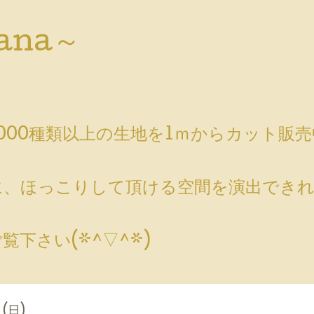
ana～
000種類以上の生地を1ｍからカット販
」
、ほっこりして頂ける空間を演出できれ
下さい(*^▽^*)
 (日)