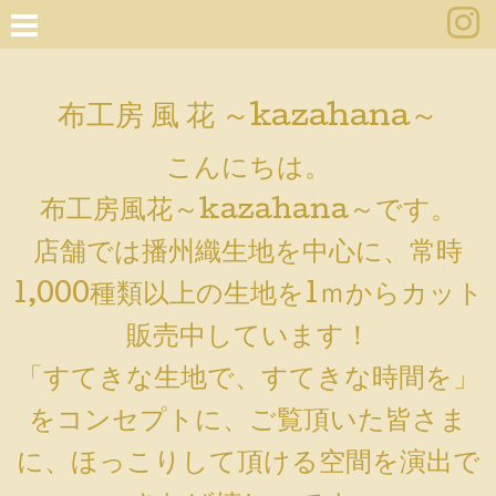
布工房 風 花 ～kazahana～
こんにちは。
布工房風花～kazahana～です。
店舗では播州織生地を中心に、常時
1,000種類以上の生地を1ｍからカット
販売中しています！
「すてきな生地で、すてきな時間を」
をコンセプトに、ご覧頂いた皆さま
に、ほっこりして頂ける空間を演出で