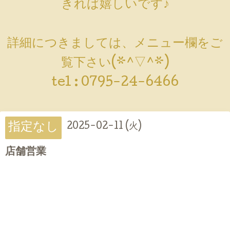
きれば嬉しいです♪
詳細につきましては、メニュー欄をご
覧下さい(*^▽^*)
tel :
0795-24-6466
指定なし
2025-02-11 (火)
店舗営業