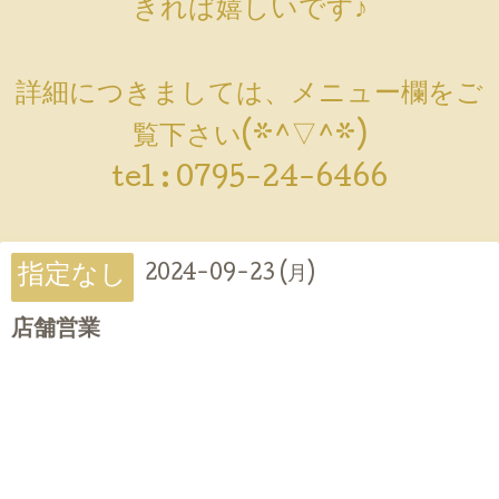
きれば嬉しいです♪
詳細につきましては、メニュー欄をご
覧下さい(*^▽^*)
tel :
0795-24-6466
指定なし
2024-09-23 (月)
店舗営業