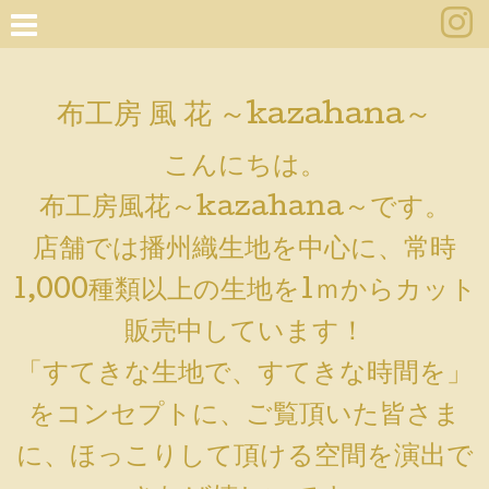
布工房 風 花 ～kazahana～
こんにちは。
布工房風花～kazahana～です。
店舗では播州織生地を中心に、常時
1,000種類以上の生地を1ｍからカット
販売中しています！
「すてきな生地で、すてきな時間を」
をコンセプトに、ご覧頂いた皆さま
に、ほっこりして頂ける空間を演出で