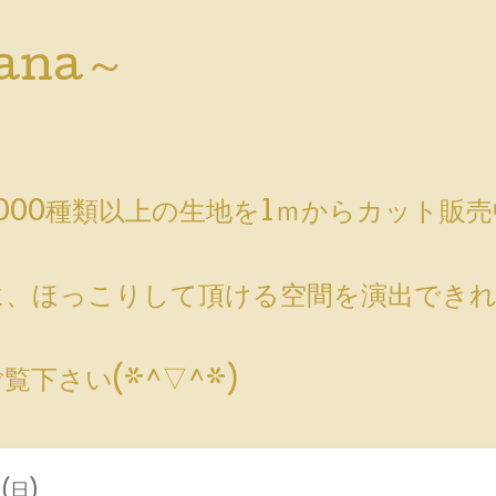
ana～
000種類以上の生地を1ｍからカット販
」
、ほっこりして頂ける空間を演出できれ
下さい(*^▽^*)
 (日)