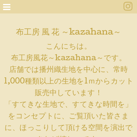
布工房 風 花 ～kazahana～
こんにちは。
布工房風花～kazahana～です。
店舗では播州織生地を中心に、常時
1,000種類以上の生地を1ｍからカット
販売中しています！
「すてきな生地で、すてきな時間を」
をコンセプトに、ご覧頂いた皆さま
に、ほっこりして頂ける空間を演出で