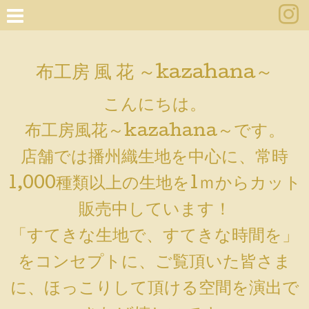
布工房 風 花 ～kazahana～
こんにちは。
布工房風花～kazahana～です。
店舗では播州織生地を中心に、常時
1,000種類以上の生地を1ｍからカット
販売中しています！
「すてきな生地で、すてきな時間を」
をコンセプトに、ご覧頂いた皆さま
に、ほっこりして頂ける空間を演出で