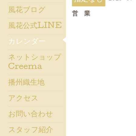
風花ブログ
営 業
風花公式LINE
カレンダー
ネットショップ
Creema
播州織生地
アクセス
お問い合わせ
スタッフ紹介