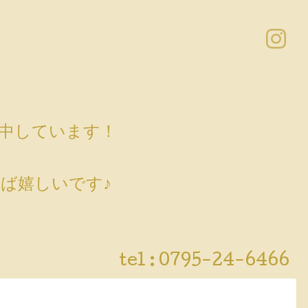
売中しています！
ば嬉しいです♪
tel :
0795-24-6466