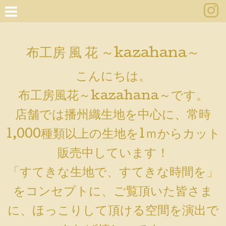
布工房 風 花 ～kazahana～
こんにちは。
布工房風花～kazahana～です。
店舗では播州織生地を中心に、常時
1,000種類以上の生地を1ｍからカット
販売中しています！
「すてきな生地で、すてきな時間を」
をコンセプトに、ご覧頂いた皆さま
に、ほっこりして頂ける空間を演出で