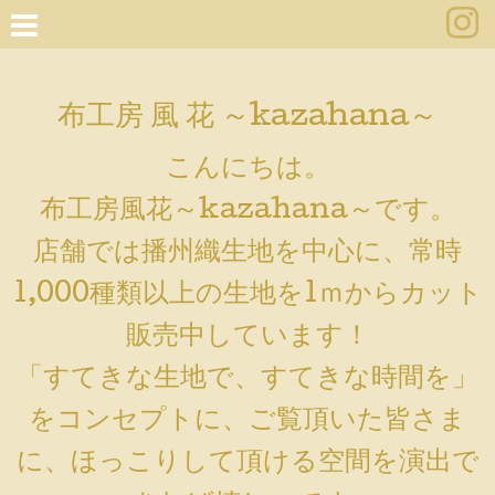
布工房 風 花 ～kazahana～
こんにちは。
布工房風花～kazahana～です。
店舗では播州織生地を中心に、常時
1,000種類以上の生地を1ｍからカット
販売中しています！
「すてきな生地で、すてきな時間を」
をコンセプトに、ご覧頂いた皆さま
に、ほっこりして頂ける空間を演出で