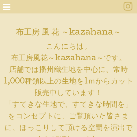
布工房 風 花 ～kazahana～
こんにちは。
布工房風花～kazahana～です。
店舗では播州織生地を中心に、常時
1,000種類以上の生地を1ｍからカット
販売中しています！
「すてきな生地で、すてきな時間を」
をコンセプトに、ご覧頂いた皆さま
に、ほっこりして頂ける空間を演出で